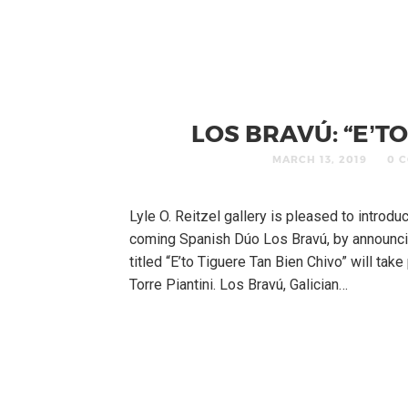
LOS BRAVÚ: “E’T
MARCH 13, 2019
0 
Lyle O. Reitzel gallery is pleased to introdu
coming Spanish Dúo Los Bravú, by announcing
titled “E’to Tiguere Tan Bien Chivo” will tak
Torre Piantini. Los Bravú, Galician…