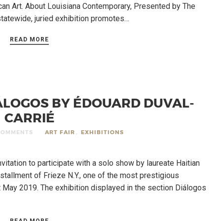
can Art. About Louisiana Contemporary, Presented by The
tatewide, juried exhibition promotes…
READ MORE
DIÁLOGOS BY ÉDOUARD DUVAL-
CARRIÉ
COMMENTS
ART FAIR
,
EXHIBITIONS
vitation to participate with a solo show by laureate Haitian
nstallment of Frieze N.Y., one of the most prestigious
st May 2019. The exhibition displayed in the section Diálogos
READ MORE