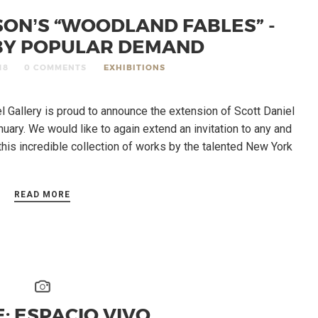
SON’S “WOODLAND FABLES” -
BY POPULAR DEMAND
18
0 COMMENTS
EXHIBITIONS
l Gallery is proud to announce the extension of Scott Daniel
uary. We would like to again extend an invitation to any and
this incredible collection of works by the talented New York
READ MORE
: ESPACIO VIVO