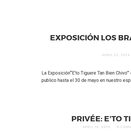
EXPOSICIÓN LOS BRA
APRIL 23, 2019
La Exposición“‘E’to Tiguere Tan Bien Chivo’”
publico hasta el 30 de mayo en nuestro espac
PRIVÉE: E’TO 
APRIL 16, 2019
0 COM