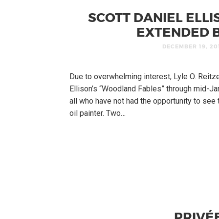
SCOTT DANIEL ELLI
EXTENDED 
DECEMBER 19, 20
Due to overwhelming interest, Lyle O. Reitze
Ellison’s “Woodland Fables” through mid-Jan
all who have not had the opportunity to see 
oil painter. Two…
PRIVÉE